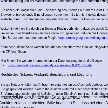
Websitenutzung und der Websiteaktivität und erbringt mit der Internetnutzun
Sie haben die Möglichkeit, die Speicherung des Cookies auf Ihrem Gerät zu 
Browser entsprechende Einstellungen vornehmen. Es ist nicht gewährleistet, 
Website ohne Einschränkungen zugreifen können, wenn Ihr Browser keine Co
Weiterhin können Sie durch ein Browser-Plugin verhindern, dass die durch 
(inklusive Ihrer IP-Adresse) an die Google Inc. gesendet und von der Google
führt Sie zu dem entsprechenden Plugin:
https://tools.google.com/dlpage/ga
Beim Start dieser Seite werden Sie auf das speichern von Cookies hingewie
mit OK bestätigen.
Hier finden Sie weitere Informationen zur Datennutzung durch die Google
Inc.:
https://support.google.com/analytics/answer/6004245?hl=de
Rechte des Nutzers: Auskunft, Berichtigung und Löschung
Sie als Nutzer erhalten auf Antrag Ihrerseits kostenlose Auskunft darüber,
Sie gespeichert wurden. Sofern Ihr Wunsch nicht mit einer gesetzlichen Pfli
B. Vorratsdatenspeicherung) kollidiert, haben Sie ein Anrecht auf Berichtigun
 essenziell für den Betrieb der Seite, während andere uns helf
Sperrung oder Löschung Ihrer personenbezogenen Daten.
 Cookies zulassen möchten. Bitte beachten Sie, dass bei einer 
Quelle: datenschutz.org